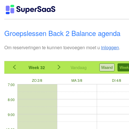
Groepslessen Back 2 Balance agenda
Om reserveringen te kunnen toevoegen moet u
inloggen
.
Week 32
Vandaag
Maand
Week
ZO 2/8
MA 3/8
DI 4/8
7:00
8:00
9:00