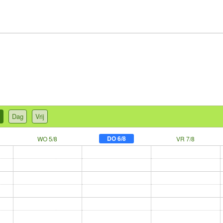
Dag
Vrij
DO 6/8
WO 5/8
VR 7/8