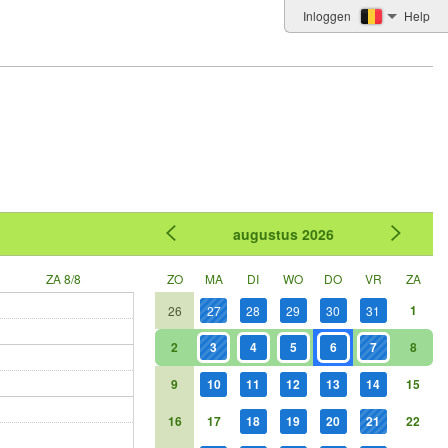
Inloggen
Help
augustus
2026
ZA 8/8
ZO
MA
DI
WO
DO
VR
ZA
1
26
27
28
29
30
31
2
3
4
5
6
7
8
9
10
11
12
13
14
15
16
17
18
19
20
21
22